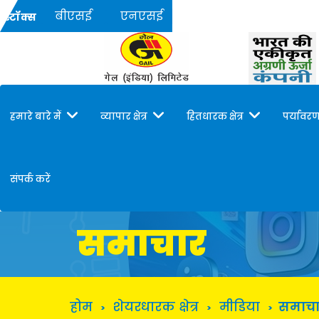
बीएसई
एनएसई
स्टॉक्स
हमारे बारे में
व्यापार क्षेत्र
हितधारक क्षेत्र
पर्यावरण
संपर्क करें
समाचार
होम
शेयरधारक क्षेत्र
मीडिया
समाचा
>
>
>