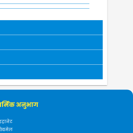
र्मिक अनुभाग
इंट्रानेट
वेबमेल