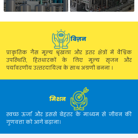
विज़न
प्राकृतिक गैस मूल्‍य श्रृंखला और इतर क्षेत्रों में वैश्विक
उपस्‍थिति, हितधारकों के लिए मूल्‍य सृजन और
पर्यावरणीय उत्‍तरदायित्‍व के साथ अग्रणी बनना ।
मिशन
स्वच्छ ऊर्जा और इससे बेहतर के माध्यम से जीवन की
गुणवत्ता को आगे बढ़ाना।