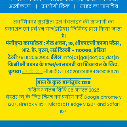
अस्वीकरण
|
उपयोगी लिंक
|
साइट का मानचित्र
सर्वाधिकार सुरक्षित। इस वेबसाइट की सामाग्री का
प्रकाशन एवं प्रबंधन गेल(इंडिया) लिमिटेड द्वारा किया जाता
है।
पंजीकृत कार्यालय : गेल भवन, 16, भीकाएजी कामा प्लेस ,
आर. के. पुरम, नई दिल्ली – 110066, इंडिया
टेली
:+91 11 26182955
ईमेल
: info[at]gail[dot]co[dot]in
किसी भी प्रकार के प्रश्न/जानकारी या शिकायत के लिए ,
कृपया
संपर्क करें
सीआईएन: L40200DL1984GOI018976
आज के कुल आगंतुक: 1316
अंतिम अद्यतन तिथि 06 अगस्त 2026
बेहतर व्यू के लिए निम्न का प्रयोग करें Google chrome v
120+, Firefox v 115+, Microsoft edge v 120+ and Safari
16+.