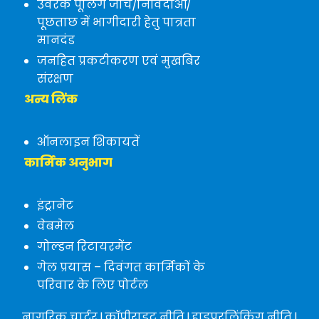
उर्वरक पूलिंग जांच/निविदाओं/
पूछताछ में भागीदारी हेतु पात्रता
मानदंड
जनहित प्रकटीकरण एवं मुखबिर
संरक्षण
अन्य लिंक
ऑनलाइन शिकायतें
कार्मिक अनुभाग
इंट्रानेट
वेबमेल
गोल्डन रिटायरमेंट
गेल प्रयास – दिवंगत कार्मिकों के
परिवार के लिए पोर्टल
नागरिक चार्टर
|
कॉपीराइट नीति
|
हाइपरलिंकिंग नीति
|