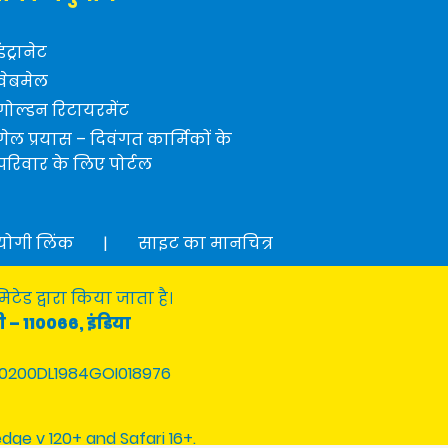
इंट्रानेट
वेबमेल
गोल्डन रिटायरमेंट
गेल प्रयास – दिवंगत कार्मिकों के
परिवार के लिए पोर्टल
योगी लिंक
|
साइट का मानचित्र
टेड द्वारा किया जाता है।
ी – 110066, इंडिया
0200DL1984GOI018976
edge v 120+ and Safari 16+.