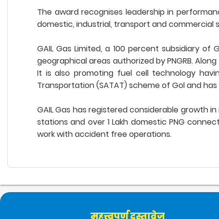
The award recognises leadership in performanc
domestic, industrial, transport and commercial s
GAIL Gas Limited, a 100 percent subsidiary of G
geographical areas authorized by PNGRB. Along w
It is also promoting fuel cell technology hav
Transportation (SATAT) scheme of Gol and has iss
GAIL Gas has registered considerable growth in
stations and over 1 Lakh domestic PNG connect
work with accident free operations.
महत्त्वपूर्ण दस्तावेज़