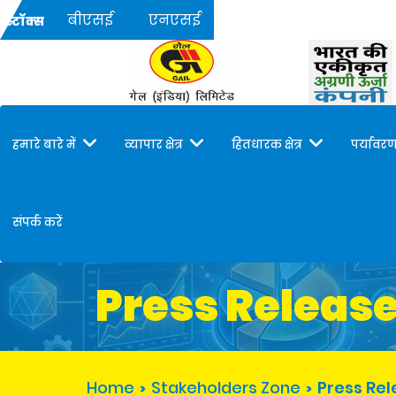
बीएसई
एनएसई
स्टॉक्स
हमारे बारे में
व्यापार क्षेत्र
हितधारक क्षेत्र
पर्यावरण
संपर्क करें
Press Releas
Home
Stakeholders Zone
Press Re
>
>