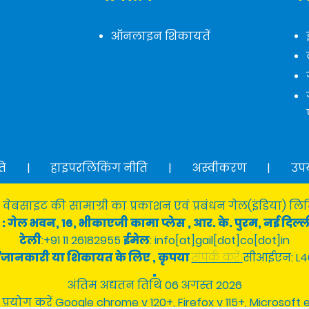
ऑनलाइन शिकायतें
ति
|
हाइपरलिंकिंग नीति
|
अस्वीकरण
|
उप
 वेबसाइट की सामाग्री का प्रकाशन एवं प्रबंधन गेल(इंडिया) लिमि
: गेल भवन, 16, भीकाएजी कामा प्लेस , आर. के. पुरम, नई दिल्ल
टेली
:+91 11 26182955
ईमेल
: info[at]gail[dot]co[dot]in
श्न/जानकारी या शिकायत के लिए , कृपया
संपर्क करें
सीआईएन: L4
अंतिम अद्यतन तिथि 06 अगस्त 2026
 प्रयोग करें Google chrome v 120+, Firefox v 115+, Microsoft 