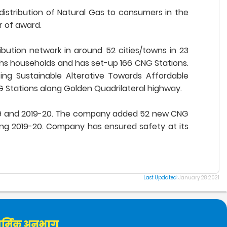
istribution of Natural Gas to consumers in the
r of award.
ribution network in around 52 cities/towns in 23
akhs households and has set-up 166 CNG Stations.
ting Sustainable Alterative Towards Affordable
NG Stations along Golden Quadrilateral highway.
18-19 and 2019-20. The company added 52 new CNG
ing 2019-20. Company has ensured safety at its
Last Updated:
January 28, 2021
र्मिक अनुभाग