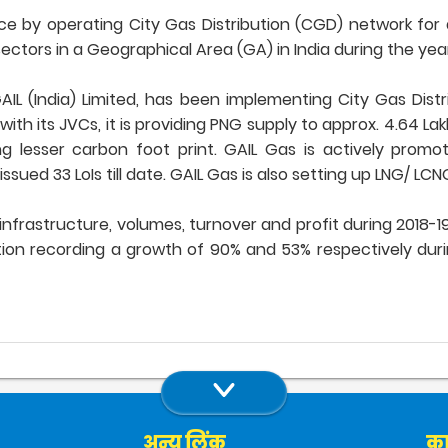
e by operating City Gas Distribution (CGD) network for d
ectors in a Geographical Area (GA) in India during the yea
AIL (India) Limited, has been implementing City Gas Dist
ith its JVCs, it is providing PNG supply to approx. 4.64 L
ing lesser carbon foot print. GAIL Gas is actively promo
ued 33 LoIs till date. GAIL Gas is also setting up LNG/ LC
 infrastructure, volumes, turnover and profit during 20
ion recording a growth of 90% and 53% respectively dur
अन्य लिंक
का