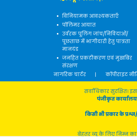
विनियामक आवश्यकताएँ
पॉलिमर आयात
उर्वरक पूलिंग जांच/निविदाओं/
पूछताछ में भागीदारी हेतु पात्रता
मानदंड
जनहित प्रकटीकरण एवं मुखबिर
संरक्षण
नागरिक चार्टर
|
कॉपीराइट नी
सर्वाधिकार सुरक्षित। इस
पंजीकृत कार्यालय 
किसी भी प्रकार के प्र
बेहतर व्यू के लिए निम्न का