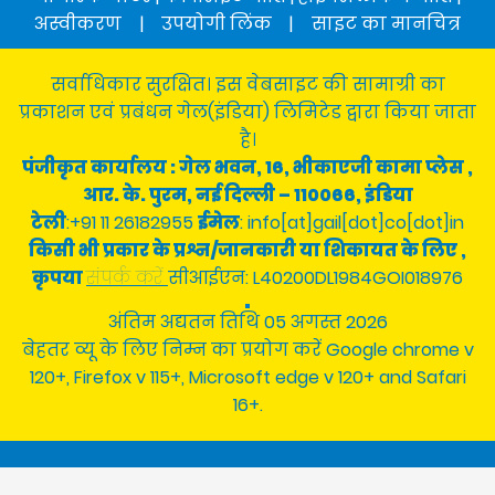
अस्वीकरण
|
उपयोगी लिंक
|
साइट का मानचित्र
सर्वाधिकार सुरक्षित। इस वेबसाइट की सामाग्री का
प्रकाशन एवं प्रबंधन गेल(इंडिया) लिमिटेड द्वारा किया जाता
है।
पंजीकृत कार्यालय : गेल भवन, 16, भीकाएजी कामा प्लेस ,
आर. के. पुरम, नई दिल्ली – 110066, इंडिया
टेली
:+91 11 26182955
ईमेल
: info[at]gail[dot]co[dot]in
किसी भी प्रकार के प्रश्न/जानकारी या शिकायत के लिए ,
कृपया
संपर्क करें
सीआईएन: L40200DL1984GOI018976
अंतिम अद्यतन तिथि 05 अगस्त 2026
बेहतर व्यू के लिए निम्न का प्रयोग करें Google chrome v
120+, Firefox v 115+, Microsoft edge v 120+ and Safari
16+.