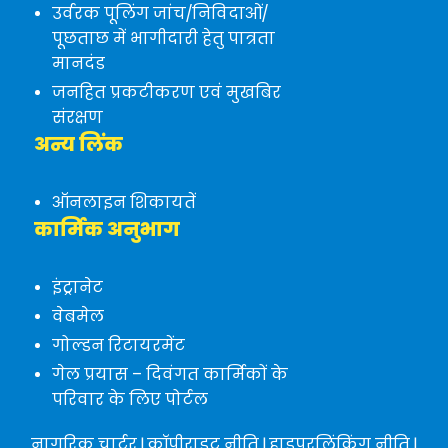
उर्वरक पूलिंग जांच/निविदाओं/
पूछताछ में भागीदारी हेतु पात्रता
मानदंड
जनहित प्रकटीकरण एवं मुखबिर
संरक्षण
अन्य लिंक
ऑनलाइन शिकायतें
कार्मिक अनुभाग
इंट्रानेट
वेबमेल
गोल्डन रिटायरमेंट
गेल प्रयास – दिवंगत कार्मिकों के
परिवार के लिए पोर्टल
नागरिक चार्टर
|
कॉपीराइट नीति
|
हाइपरलिंकिंग नीति
|