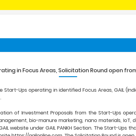
rating in Focus Areas, Solicitation Round open fro
he Start-Ups operating in identified Focus Areas, GAIL (Ind
.
ation of Investment Proposals from the Start-Ups opera
anagement, bio-manure marketing, nano materials, IoT, d
 GAIL website under GAIL PANKH Section. The Start-Ups th
site https://gailonline.com. The Solicitation Round is open