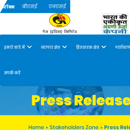
बीएसई
एनएसई
स्टॉक्स
हमारे बारे में
व्यापार क्षेत्र
हितधारक क्षेत्र
पर्यावरण
संपर्क करें
Press Releas
Home
Stakeholders Zone
Press Re
>
>