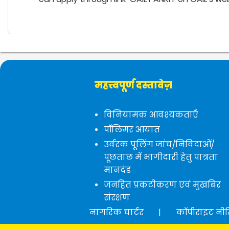
महत्त्वपूर्ण दस्तावेज़
विनियामक आवश्यकताएँ
पॉलिमर आयात
उर्वरक पूलिंग जांच/निविदाओं/
पूछताछ में भागीदारी हेतु पात्रता
मानदंड
जनहित प्रकटीकरण एवं मुखबिर
संरक्षण
नागरिक चार्टर
|
कॉपीराइट नी