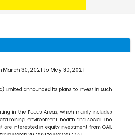
m March 30, 2021 to May 30, 2021
ia) Limited announced its plans to invest in such
ting in the Focus Areas, which mainly includes
ata mining, environment, health and social. The
at are interested in equity investment from GAIL
 from March 30, 2021 to May 30, 2021.