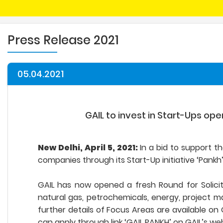
Press Release 2021
05.04.2021
GAIL to invest in Start-Ups ope
New Delhi, April 5, 2021:
In a bid to support t
companies through its Start-Up initiative ‘Pankh’
GAIL has now opened a fresh Round for Solicit
natural gas, petrochemicals, energy, project m
further details of Focus Areas are available on
can apply through link ‘GAIL PANKH’ on GAIL’s web