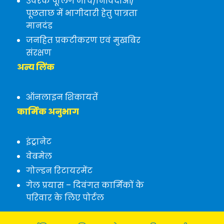
उर्वरक पूलिंग जांच/निविदाओं/
पूछताछ में भागीदारी हेतु पात्रता
मानदंड
जनहित प्रकटीकरण एवं मुखबिर
संरक्षण
अन्य लिंक
ऑनलाइन शिकायतें
कार्मिक अनुभाग
इंट्रानेट
वेबमेल
गोल्डन रिटायरमेंट
गेल प्रयास – दिवंगत कार्मिकों के
परिवार के लिए पोर्टल
नागरिक चार्टर
|
कॉपीराइट नीति
|
हाइपरलिंकिंग नीति
|